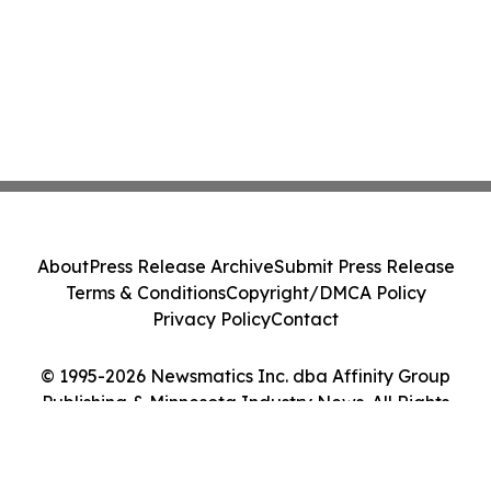
About
Press Release Archive
Submit Press Release
Terms & Conditions
Copyright/DMCA Policy
Privacy Policy
Contact
© 1995-2026 Newsmatics Inc. dba Affinity Group
Publishing & Minnesota Industry News. All Rights
Reserved.
Cookie Settings / Your Privacy Choices