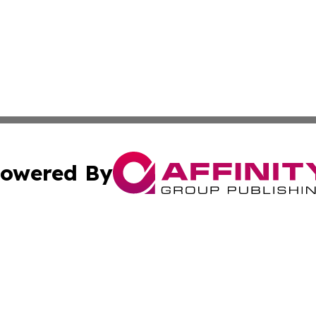
owered By
ubmit Press Release
Terms & Conditions
Copyright/DMCA
nc. dba Affinity Group Publishing & Minnesota Industry N
Cookie Settings / Your Privacy Choices