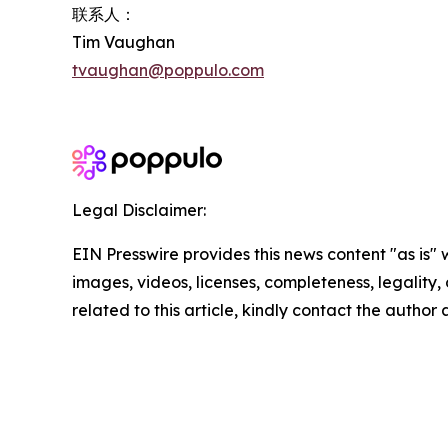
联系人：
Tim Vaughan
tvaughan@poppulo.com
Legal Disclaimer:
EIN Presswire provides this news content "as is" 
images, videos, licenses, completeness, legality, o
related to this article, kindly contact the author