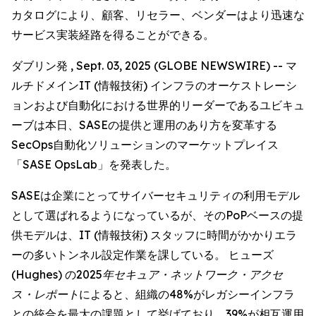
カタログにより、顧客、リセラー、ベンダーはより迅速な
サービス実装経路を得ることができる。
ダブリン発 , Sept. 03, 2025 (GLOBE NEWSWIRE) -- マ
ルチドメインIT (情報技術) インフラのオーケストレーシ
ョンおよび自動化における世界的リーダーであるユビキュ
ーブは本日、SASEの提供と運用のあり方を変革する
SecOps自動化ソリューションのマーケットプレイス
「SASE OpsLab」を発表した。
SASEは企業にとってサイバーセキュリティの利用モデル
として選ばれるようになっているが、そのPoPベースの提
供モデルは、IT (情報技術) スタッフに時間がかかりエラ
ーの多いトンネル設定作業を課している。 ヒューズ
(Hughes) の
2025年セキュア・ネットワーク・アクセ
ス・レポート
によると、組織の48%がレガシーインフラ
との統合を最大の課題として挙げており、39%が相互運用