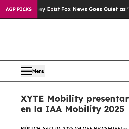
oof They Exist
Fox News Goes Quiet as 'Maga Med
AGP PICKS
Menu
XYTE Mobility presentar
en la IAA Mobility 2025
MÚNICH, Sept. 03, 2025 (GLOBE NEWSWIRE) -- XY