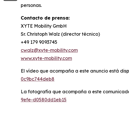
personas.
Contacto de prensa:
XYTE Mobility GmbH
Sr. Christoph Walz (director técnico)
+49 179 9093745
cwalz@xyte-mobility.com
www.xyte-mobility.com
El vídeo que acompaña a este anuncio está dis
0c9bc744deb8
La fotografía que acompaña a este comunicado
9efe-d0580dd1eb15