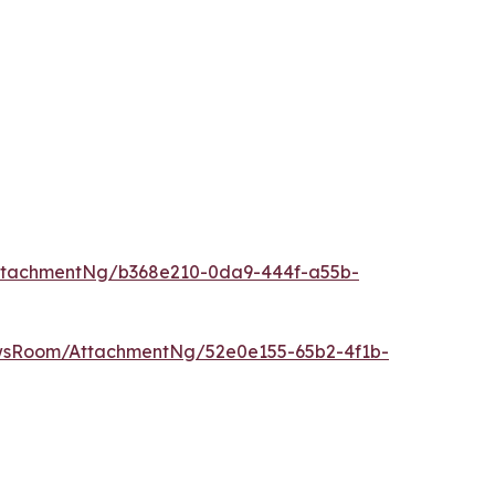
ttachmentNg/b368e210-0da9-444f-a55b-
wsRoom/AttachmentNg/52e0e155-65b2-4f1b-