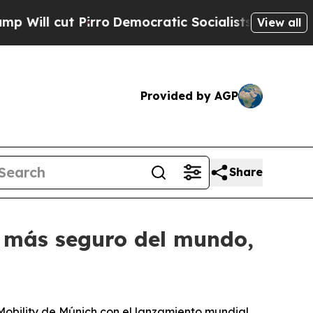
ut Pirro
Democratic Socialists of America Prop
View all
Provided by AGP
Share
o más seguro del mundo,
obility de Múnich con el lanzamiento mundial