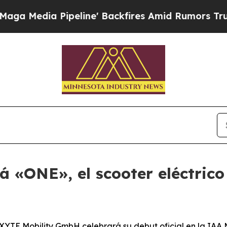
ia Pipeline' Backfires Amid Rumors Trump Will c
á «ONE», el scooter eléctric
TE Mobility GmbH celebrará su debut oficial en la IAA M