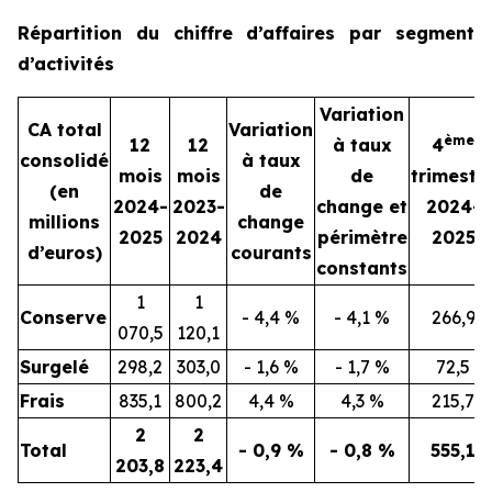
Répartition du chiffre d’affaires par segment
d’activités
Variation
CA total
Variation
ème
12
12
à taux
4
consolidé
à taux
mois
mois
de
trimestr
(en
de
2024-
2023-
change et
2024-
millions
change
2025
2024
périmètre
2025
d’euros)
courants
constants
1
1
Conserve
- 4,4 %
- 4,1 %
266,9
070,5
120,1
Surgelé
298,2
303,0
- 1,6 %
- 1,7 %
72,5
Frais
835,1
800,2
4,4 %
4,3 %
215,7
2
2
Total
- 0,9 %
- 0,8 %
555,1
203,8
223,4