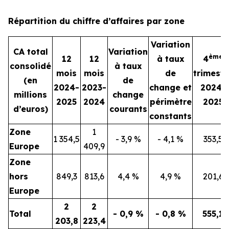
Répartition du chiffre d’affaires par zone
Variation
CA total
Variation
ème
12
12
à taux
4
consolidé
à taux
mois
mois
de
trimestr
(en
de
2024-
2023-
change et
2024-
millions
change
2025
2024
périmètre
2025
d’euros)
courants
constants
Zone
1
1 354,5
- 3,9 %
- 4,1 %
353,5
Europe
409,9
Zone
hors
849,3
813,6
4,4 %
4,9 %
201,6
Europe
2
2
Total
- 0,9 %
- 0,8 %
555,1
203,8
223,4