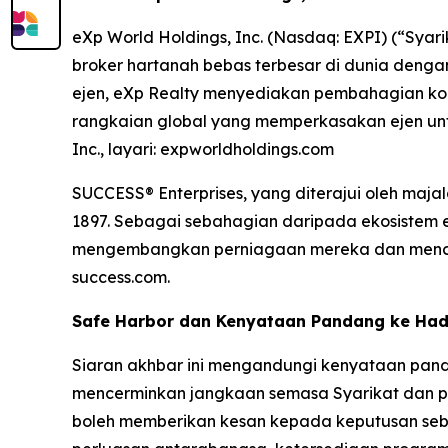
eXp World Holdings, Inc. (Nasdaq: EXPI) (“Syar
broker hartanah bebas terbesar di dunia denga
ejen, eXp Realty menyediakan pembahagian komis
rangkaian global yang memperkasakan ejen un
Inc., layari: expworldholdings.com
SUCCESS® Enterprises, yang diterajui oleh maj
1897. Sebagai sebahagian daripada ekosistem 
mengembangkan perniagaan mereka dan mencapa
success.com.
Safe Harbor dan Kenyataan Pandang ke Ha
Siaran akhbar ini mengandungi kenyataan pand
mencerminkan jangkaan semasa Syarikat dan pen
boleh memberikan kesan kepada keputusan sebe