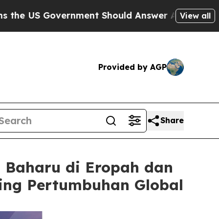
vernment Should Answer About Its Secretive Fr
View all
Provided by AGP
Share
 Baharu di Eropah dan
ing Pertumbuhan Global