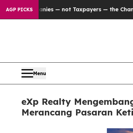
mpanies — not Taxpayers — the Chance to Cash in
AGP PICKS
Menu
eXp Realty Mengembang
Merancang Pasaran Ket