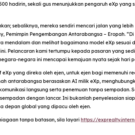
0 hadirin, sekali gus menunjukkan pengaruh eXp yang s
nkan; sebaliknya, mereka sendiri mencari jalan yang lebi
ay, Pemimpin Pengembangan Antarabangsa – Eropah. “Di 
a mendalam dan melihat bagaimana model eXp sesuai den
 Pelancaran kami tertumpu kepada pasaran yang sedia
negara-negara ini mencapai kemajuan nyata sejak hari 
if eXp yang direka oleh ejen, untuk ejen bagi memenuhi r
tanah antarabangsa berasaskan AI milik eXp, menghubung
komunikasi langsung serta penemuan tanpa sempadan. Sel
mpadan dengan lancar. Ini bukanlah penyelesaian siap 
a depan global yang dipacu oleh ejen.
agaan tanpa batasan, sila layari
https://exprealty.inter