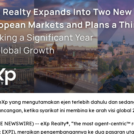
 eXp yang mengutamakan ejen terlebih dahulu dan sed
ncangan, ketika syarikat ini membina ke arah visi global 
 NEWSWIRE) -- eXp Realty®, “the most agent-centric™ re
aq: EXPI), meraikan pengembangannya ke dua pasaran uta