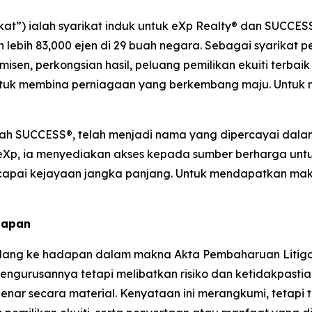
ikat”) ialah syarikat induk untuk eXp Realty® dan SUCCES
n lebih 83,000 ejen di 29 buah negara. Sebagai syarika
en, perkongsian hasil, peluang pemilikan ekuiti terbaik
tuk membina perniagaan yang berkembang maju. Untuk ma
alah SUCCESS®, telah menjadi nama yang dipercayai dal
eXp, ia menyediakan akses kepada sumber berharga unt
i kejayaan jangka panjang. Untuk mendapatkan maklum
dapan
ang ke hadapan dalam makna Akta Pembaharuan Litigasi S
gurusannya tetapi melibatkan risiko dan ketidakpastian
nar secara material. Kenyataan ini merangkumi, tetapi