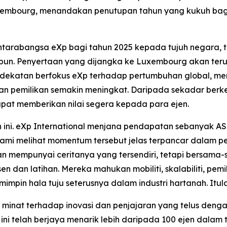
mbourg, menandakan penutupan tahun yang kukuh bagi
arabangsa eXp bagi tahun 2025 kepada tujuh negara, ter
epun. Penyertaan yang dijangka ke Luxembourg akan terus
ndekatan berfokus eXp terhadap pertumbuhan global, men
i dan pemilikan semakin meningkat. Daripada sekadar be
pat memberikan nilai segera kepada para ejen.
ni. eXp International menjana pendapatan sebanyak AS$
ami melihat momentum tersebut jelas terpancar dalam pe
ran mempunyai ceritanya yang tersendiri, tetapi bersama-
en dan latihan. Mereka mahukan mobiliti, skalabiliti, pem
mpin hala tuju seterusnya dalam industri hartanah. Itula
, minat terhadap inovasi dan penjajaran yang telus denga
ni telah berjaya menarik lebih daripada 100 ejen dala