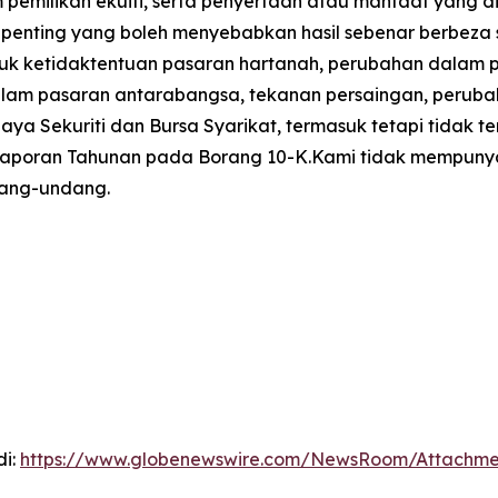
pemilikan ekuiti, serta penyertaan atau manfaat yang di
 penting yang boleh menyebabkan hasil sebenar berbeza
uk ketidaktentuan pasaran hartanah, perubahan dalam 
m pasaran antarabangsa, tekanan persaingan, perubahan 
aya Sekuriti dan Bursa Syarikat, termasuk tetapi tidak
 Laporan Tahunan pada Borang 10-K.Kami tidak mempunya
dang-undang.
di:
https://www.globenewswire.com/NewsRoom/Attachm