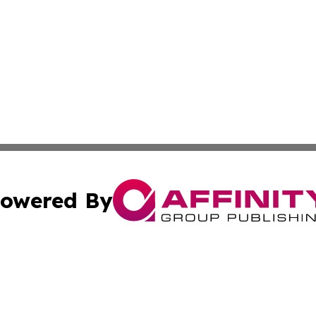
owered By
ubmit Press Release
Terms & Conditions
Copyright/DMCA
nc. dba Affinity Group Publishing & Minnesota Industry N
Cookie Settings / Your Privacy Choices