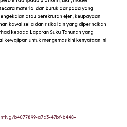
peroleh daripada platform, alat, model
 secara material dan buruk daripada yang
pengekalan atau perekrutan ejen, keupayaan
kawal selia dan risiko lain yang diperincikan
 terhad kepada Laporan Suku Tahunan yang
i kewajipan untuk mengemas kini kenyataan ini
entNg/b4077899-a7d3-47bf-b448-