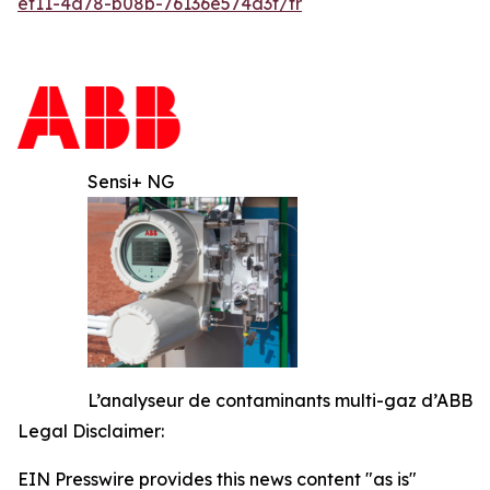
ef11-4d78-b08b-76136e574d3f/fr
Sensi+ NG
L’analyseur de contaminants multi-gaz d’ABB
Legal Disclaimer:
EIN Presswire provides this news content "as is"