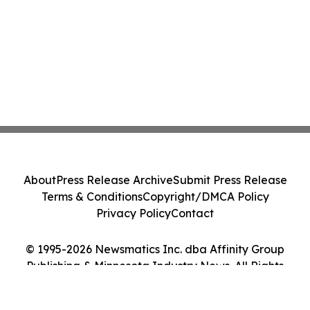
About
Press Release Archive
Submit Press Release
Terms & Conditions
Copyright/DMCA Policy
Privacy Policy
Contact
© 1995-2026 Newsmatics Inc. dba Affinity Group
Publishing & Minnesota Industry News. All Rights
Reserved.